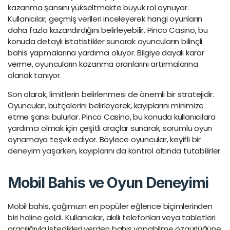
kazanma şansını yükseltmekte büyük rol oynuyor.
Kullanıcılar, geçmiş verileri inceleyerek hangi oyunların
daha fazla kazandırdığını belirleyebilir. Pinco Casino, bu
konuda detaylı istatistikler sunarak oyuncuların bilinçli
bahis yapmalarına yardımcı oluyor. Bilgiye dayalı karar
verme, oyuncuların kazanma oranlarını artırmalarına
olanak tanıyor.
Son olarak, limitlerin belirlenmesi de önemli bir stratejidir.
Oyuncular, bütçelerini belirleyerek, kayıplarını minimize
etme şansı bulurlar. Pinco Casino, bu konuda kullanıcılara
yardımcı olmak için çeşitli araçlar sunarak, sorumlu oyun
oynamaya teşvik ediyor. Böylece oyuncular, keyifli bir
deneyim yaşarken, kayıplarını da kontrol altında tutabilirler.
Mobil Bahis ve Oyun Deneyimi
Mobil bahis, çağımızın en popüler eğlence biçimlerinden
biri haline geldi. Kullanıcılar, akıllı telefonları veya tabletleri
aracılığıyla istedikleri yerden bahis yapabilme özgürlüğüne