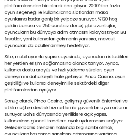
platformlarından biri olarak öne çıkıyor. 2000’den fazla
oyun seçeneği ile kullanıcılarına slotlardan masa
oyunlarına kadar geniş bir yelpaze sunuyor. %120 hoş
geldin bonusu ve 250 ücretsiz dönüş gibi avantajlar,
oyuncuların bu dünyaya adım atmasını kolaylaştırıyor. Bu
fırsatlar, yeni kullanıcıları çekmenin yanı sıra, mevcut
oyuncuları da ödüllendirmeyi hedefliyor.
Site, mobil uyumlu yapısı sayesinde, oyuncuların istedikleri
her yerden erişim sağlamasına olanak tanıyor. Ayrıca,
kullanıcı dostu arayüz ve hızlı yükleme süreleri, oyun
deneyimini daha keyifli hale getiriyor. Pinco Casino, oyun
çeşitliliği ve kullanıcı deneyimi ile sektördeki diğer
platformlardan ayrışıyor.
Sonuç olarak, Pinco Casino, gelişmiş güvenlik önlemleri ve
etkili müşteri destek hizmetleri ile güvenli bir oyun ortamı
sunuyor. Bahis dünyasında yeniliklere açık yapısı,
kullanıcıların güncel trendlere ayak uydurmasını sağlıyor.
Gelecek bahis trendleri hakkında bilgi sahibi olmak,
oyuncuların kazanma şanslarını artırmasına yardımcı