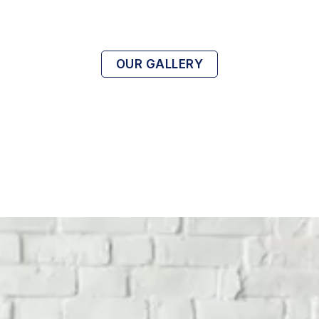
OUR GALLERY