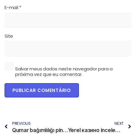
E-mail
*
Site
Salvar meus dados neste navegador para a
próxima vez que eu comentar.
PREVIOUS
NEXT
Qumar bağımlılığı pin-up casino ilə mübarizənizdə nələri bilməlisiniz
Yerel казино incelemeleri jojobet casino ile en iyi deneyimi yakalayın