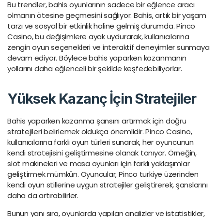
Bu trendler, bahis oyunlarının sadece bir eğlence aracı
olmanın ötesine geçmesini sağlıyor. Bahis, artık bir yaşam
tarzı ve sosyal bir etkinlik haline gelmiş durumda. Pinco
Casino, bu değişimlere ayak uydurarak, kullanıcılarına
zengin oyun seçenekleri ve interaktif deneyimler sunmaya
devam ediyor. Böylece bahis yaparken kazanmanın
yollarını daha eğlenceli bir şekilde keşfedebiliyorlar.
Yüksek Kazanç İçin Stratejiler
Bahis yaparken kazanma şansını artırmak için doğru
stratejileri belirlemek oldukça önemlidir. Pinco Casino,
kullanıcılarına farklı oyun türleri sunarak, her oyuncunun
kendi stratejisini geliştirmesine olanak tanıyor. Örneğin,
slot makineleri ve masa oyunları için farklı yaklaşımlar
geliştirmek mümkün. Oyuncular, Pinco turkiye üzerinden
kendi oyun stillerine uygun stratejiler geliştirerek, şanslarını
daha da artırabilirler.
Bunun yanı sıra, oyunlarda yapılan analizler ve istatistikler,