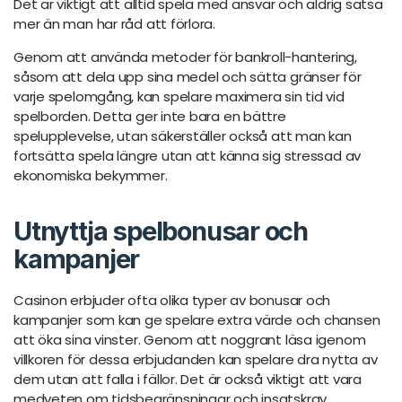
Det är viktigt att alltid spela med ansvar och aldrig satsa
mer än man har råd att förlora.
Genom att använda metoder för bankroll-hantering,
såsom att dela upp sina medel och sätta gränser för
varje spelomgång, kan spelare maximera sin tid vid
spelborden. Detta ger inte bara en bättre
spelupplevelse, utan säkerställer också att man kan
fortsätta spela längre utan att känna sig stressad av
ekonomiska bekymmer.
Utnyttja spelbonusar och
kampanjer
Casinon erbjuder ofta olika typer av bonusar och
kampanjer som kan ge spelare extra värde och chansen
att öka sina vinster. Genom att noggrant läsa igenom
villkoren för dessa erbjudanden kan spelare dra nytta av
dem utan att falla i fällor. Det är också viktigt att vara
medveten om tidsbegränsningar och insatskrav