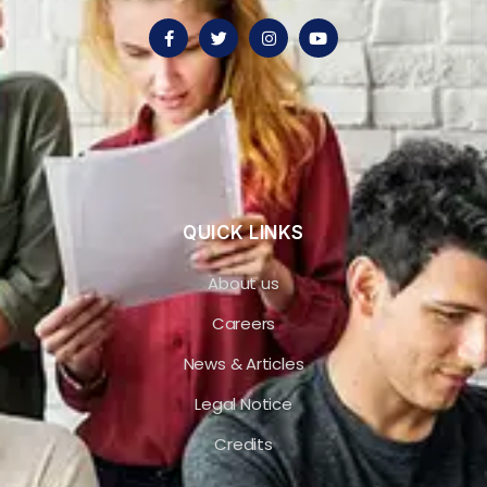
QUICK LINKS
About us
Careers
News & Articles
Legal Notice
Credits