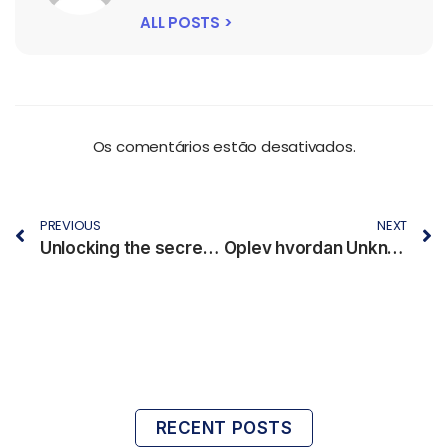
ALL POSTS >
Os comentários estão desativados.
PREVIOUS
NEXT
Unlocking the secrets of successful online casino strategies
Oplev hvordan Unknown forbedrer din casinooplevelse med innovative spilleløsninger
RECENT POSTS