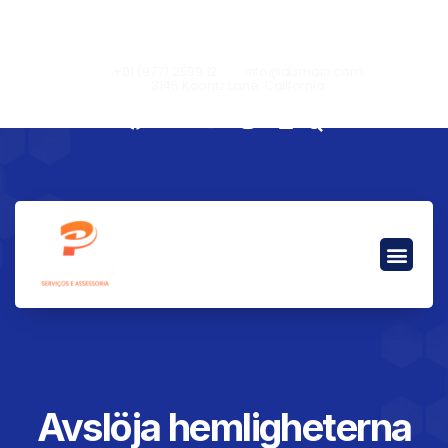
+01 (977) 2599 12
info@domain.com
3146 Koontz Lane, California
Quem Somos
Serviços
Contato
Avslöja hemligheterna