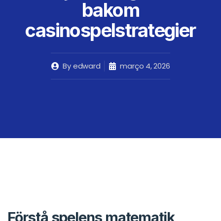
bakom
casinospelstrategier
By
edward
março 4, 2026
Förstå spelens matematik