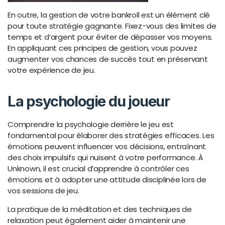
En outre, la gestion de votre bankroll est un élément clé
pour toute stratégie gagnante. Fixez-vous des limites de
temps et d’argent pour éviter de dépasser vos moyens.
En appliquant ces principes de gestion, vous pouvez
augmenter vos chances de succès tout en préservant
votre expérience de jeu.
La psychologie du joueur
Comprendre la psychologie derrière le jeu est
fondamental pour élaborer des stratégies efficaces. Les
émotions peuvent influencer vos décisions, entraînant
des choix impulsifs qui nuisent à votre performance. À
Unknown, il est crucial d’apprendre à contrôler ces
émotions et à adopter une attitude disciplinée lors de
vos sessions de jeu.
La pratique de la méditation et des techniques de
relaxation peut également aider à maintenir une