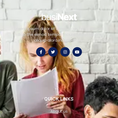
Lorem ipsum dolor sit amet, cons aring elit sed
dllao the eimod tempor inciunt ullaco laboris
aliquip alora inciunt ullaco.
QUICK LINKS
About us