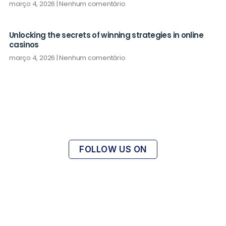
março 4, 2026
Nenhum comentário
Unlocking the secrets of winning strategies in online
casinos
março 4, 2026
Nenhum comentário
FOLLOW US ON