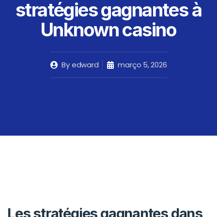
stratégies gagnantes à
Unknown casino
By
edward
março 5, 2026
Les stratégies gagnantes dans