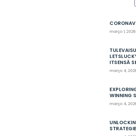
CORONAVI
março 1, 202
TULEVAISU
LETSLUCK
ITSENSÄ 
março 4, 202
EXPLORING
WINNING S
março 4, 202
UNLOCKIN
STRATEGIE