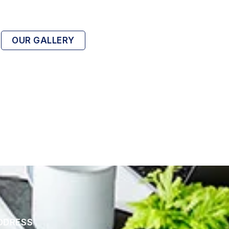
OUR GALLERY
DDRESS