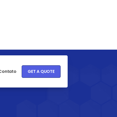
Contato
GET A QUOTE