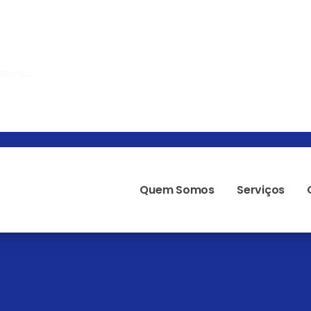
lifornia
Quem Somos
Serviços